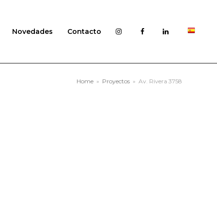
Novedades
Contacto
Home
»
Proyectos
»
Av. Rivera 3758