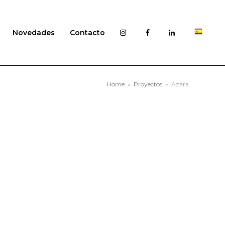
Novedades
Contacto
Home
»
Proyectos
»
Azara